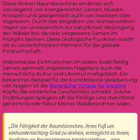
Diese flinken Baumbewohner ernähren sich
vorwiegend von energiereichen Samen, Nüssen,
Knospen und gelegentlich auch von Insekten oder
Vogeleiern. Durch das Vergraben von Wintervorräten
tragen sie unwissentlich zur natürlichen Verjüngung
der Wälder bei, da viele vergessene Samen im
Frühjahr keimen. Diese ökologische Funktion macht
sie zu unverzichtbaren Partnern für die globale
Forstwirtschaft.
Während das Eichhörnchen im realen Wald fleißig
Samen sammelt, inspirieren Nagetiere auch die
menschliche Kultur und Literatur maßgeblich. Ein
bekanntes Beispiel für die künstlerische Verarbeitung
von Nagern ist die
literarische Vorlage für kreative
Köpfe, die winterliche Geschichten schreibt. Solche
Erzählungen spiegeln oft die fleißige und manchmal
geheimnisvolle Natur kleiner Waldbewohner wider.
„Die Fähigkeit der Baumhörnchen, ihren Fuß um
einhundertachtzig Grad zu drehen, ermöglicht es ihnen,
kopfüber an Baumstämmen hinabzuklettern – eine