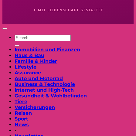
✦ MIT LEIDENSCHAFT GESTALTET
Immobilien und Finanzen
Haus & Bau
Familie & Kinder
Lifestyle
Assurance
Auto und Motorrad
Business & Technologie
Internet und High-Tech
Gesundheit & Wohlbefinden
Tiere
Versicherungen
Reisen
Sport
News
-