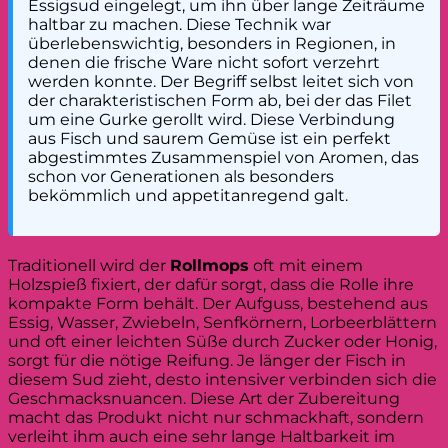
Essigsud eingelegt, um ihn über lange Zeiträume
haltbar zu machen. Diese Technik war
überlebenswichtig, besonders in Regionen, in
denen die frische Ware nicht sofort verzehrt
werden konnte. Der Begriff selbst leitet sich von
der charakteristischen Form ab, bei der das Filet
um eine Gurke gerollt wird. Diese Verbindung
aus Fisch und saurem Gemüse ist ein perfekt
abgestimmtes Zusammenspiel von Aromen, das
schon vor Generationen als besonders
bekömmlich und appetitanregend galt.
Traditionell wird der
Rollmops
oft mit einem
Holzspieß fixiert, der dafür sorgt, dass die Rolle ihre
kompakte Form behält. Der Aufguss, bestehend aus
Essig, Wasser, Zwiebeln, Senfkörnern, Lorbeerblättern
und oft einer leichten Süße durch Zucker oder Honig,
sorgt für die nötige Reifung. Je länger der Fisch in
diesem Sud zieht, desto intensiver verbinden sich die
Geschmacksnuancen. Diese Art der Zubereitung
macht das Produkt nicht nur schmackhaft, sondern
verleiht ihm auch eine sehr lange Haltbarkeit im