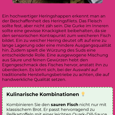
Ein hochwertiger Heringshappen erkennt man an
der Beschaffenheit des Heringsfilets. Das Fleisch
sollte fest, aber nicht zäh sein. Die Gurke im Inneren
sollte eine gewisse Knackigkeit beibehalten, da sie
den sensorischen Kontrapunkt zum weicheren Fisch
bildet. Ein zu weicher Hering deutet oft auf eine zu
lange Lagerung oder eine mindere Ausgangsqualität
hin. Zudem spielt die Würzung des Suds eine
entscheidende Rolle. Eine ausgewogene Mischung
aus Säure und feinen Gewürzen hebt den
Eigengeschmack des Fisches hervor, anstatt ihn zu
überdecken. Es lohnt sich, bei der Auswahl auf
traditionelle Herstellungsbetriebe zu achten, die auf
handwerkliche Qualität setzen.
Kulinarische Kombinationen
Kombinieren Sie den
sauren Fisch
nicht nur mit
klassischem Brot. Er passt hervorragend zu
Pellkartoffeln mit einer leichten Quark-Dill-Sauce.