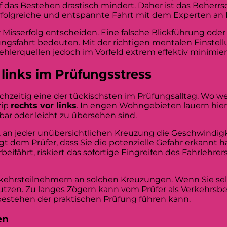
uf das Bestehen drastisch mindert. Daher ist das Beherrs
erfolgreiche und entspannte Fahrt mit dem Experten an 
der Misserfolg entscheiden. Eine falsche Blickführung od
ungsfahrt bedeuten. Mit der richtigen mentalen Einstel
hlerquellen jedoch im Vorfeld extrem effektiv minimier
 links im Prüfungsstress
chzeitig eine der tückischsten im Prüfungsalltag. Wo w
zip
rechts vor links
. In engen Wohngebieten lauern hierb
r oder leicht zu übersehen sind.
 an jeder unübersichtlichen Kreuzung die Geschwindigk
gt dem Prüfer, dass Sie die potenzielle Gefahr erkannt 
fährt, riskiert das sofortige Eingreifen des Fahrlehrer
erkehrsteilnehmern an solchen Kreuzungen. Wenn Sie sel
t nutzen. Zu langes Zögern kann vom Prüfer als Verkehrs
estehen der praktischen Prüfung führen kann.
en