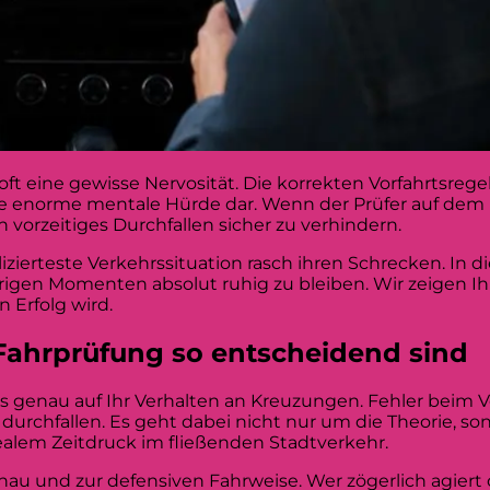
ft eine gewisse Nervosität. Die korrekten Vorfahrtsregel
ne enorme mentale Hürde dar. Wenn der Prüfer auf dem R
 vorzeitiges Durchfallen sicher zu verhindern.
lizierteste Verkehrssituation rasch ihren Schrecken. In 
erigen Momenten absolut ruhig zu bleiben. Wir zeigen I
 Erfolg wird.
 Fahrprüfung so entscheidend sind
rs genau auf Ihr Verhalten an Kreuzungen. Fehler beim 
durchfallen. Es geht dabei nicht nur um die Theorie, s
ealem Zeitdruck im fließenden Stadtverkehr.
chau und zur defensiven Fahrweise. Wer zögerlich agiert 