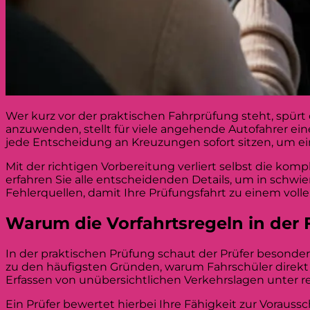
Wer kurz vor der praktischen Fahrprüfung steht, spürt o
anzuwenden, stellt für viele angehende Autofahrer ei
jede Entscheidung an Kreuzungen sofort sitzen, um ein
Mit der richtigen Vorbereitung verliert selbst die komp
erfahren Sie alle entscheidenden Details, um in schwi
Fehlerquellen, damit Ihre Prüfungsfahrt zu einem vollen
Warum die Vorfahrtsregeln in der
In der praktischen Prüfung schaut der Prüfer besonde
zu den häufigsten Gründen, warum Fahrschüler direkt 
Erfassen von unübersichtlichen Verkehrslagen unter r
Ein Prüfer bewertet hierbei Ihre Fähigkeit zur Vorauss