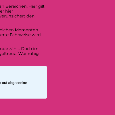
n Bereichen. Hier gilt
er hier
verunsichert den
n solchen Momenten
lierte Fahrweise wird
unde zählt. Doch im
eltreue. Wer ruhig
rs auf abgesenkte