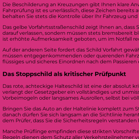
Die Beschilderung an Kreuzungen gibt Ihnen klare Anw
Fahrprüfung ist es unerlässlich, diese Zeichen berei
behalten Sie stets die Kontrolle über Ihr Fahrzeug 
Das gelbe Vorfahrtsstraßenschild zeigt Ihnen an, dass 
darauf verlassen, sondern müssen stets bremsbereit b
ist erhöhte Aufmerksamkeit geboten, um im Notfall re
Auf der anderen Seite fordert das Schild Vorfahrt gewä
müssen entgegenkommenden oder querenden Fahrzeugen
flüssiges und sicheres Einordnen nach dem Passieren 
Das Stoppschild als kritischer Prüfpunkt
Das rote, achteckige Halteschild ist eine der absolut 
verlangt der Gesetzgeber ein vollständiges und unmiss
Vorbeimogeln oder langsames Ausrollen, selbst bei völl
Bringen Sie das Auto an der Haltelinie komplett zum St
danach dürfen Sie sich langsam an die Sichtlinie herant
dem Prüfer, dass Sie die Sicherheitsregeln verstand
Manche Prüflinge empfinden diese strikten Vorschrift
Regeln dienen dem Schutz aller Verkehrsteilnehmer vor