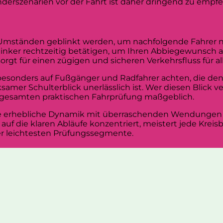
derszenarien vor der Fahrt ist daher dringend zu empfe
Umständen geblinkt werden, um nachfolgende Fahrer nich
linker rechtzeitig betätigen, um Ihren Abbiegewunsch 
gt für einen zügigen und sicheren Verkehrsfluss für all
besonders auf Fußgänger und Radfahrer achten, die de
mer Schulterblick unerlässlich ist. Wer diesen Blick verg
r gesamten praktischen Fahrprüfung maßgeblich.
eine erhebliche Dynamik mit überraschenden Wendunge
 auf die klaren Abläufe konzentriert, meistert jede Kre
rer leichtesten Prüfungssegmente.