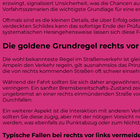
erzwingt, signalisiert Unsicherheit, was die Chancen a
Vorfahrtsszenarien die wichtigste Grundlage für eine 
Oftmals sind es die kleinen Details, die über Erfolg o
verdeckten Schildes kann das sofortige Ende der Prüf
systematischen Herangehensweise lassen sich diese Fe
Die goldene Grundregel rechts vor
Die wohl bekannteste Regel im Straßenverkehr ist glei
Ampeln den Verkehr regeln, gilt ausnahmslos das Prin
die von rechts kommenden Straßen oft schwer einsehba
Während der Fahrt sollten Sie sich daher angewöhnen,
verringern. Ein sanfter Bremsbereitschafts-Zustand zei
ungebremst an einer rechts einmündenden Straße vorbei
Durchfallen.
Ein weiterer Aspekt ist die Interaktion mit anderen V
sollten Sie diese zügig, aber mit der nötigen Vorsich
werden, was ebenfalls zu Punktabzug oder zum Nichtb
Typische Fallen bei rechts vor links vermeid