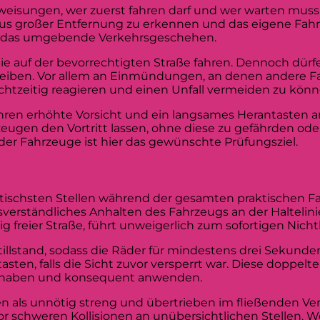
eisungen, wer zuerst fahren darf und wer warten muss. 
ts aus großer Entfernung zu erkennen und das eigene Fa
und das umgebende Verkehrsgeschehen.
Sie auf der bevorrechtigten Straße fahren. Dennoch dürfe
leiben. Vor allem an Einmündungen, an denen andere F
chtzeitig reagieren und einen Unfall vermeiden zu könn
hren erhöhte Vorsicht und ein langsames Herantasten an 
 den Vortritt lassen, ohne diese zu gefährden oder
der Fahrzeuge ist hier das gewünschte Prüfungsziel.
kritischsten Stellen während der gesamten praktischen F
verständliches Anhalten des Fahrzeugs an der Haltelinie
ig freier Straße, führt unweigerlich zum sofortigen Nic
illstand, sodass die Räder für mindestens drei Sekunden 
asten, falls die Sicht zuvor versperrt war. Diese doppelt
en haben und konsequent anwenden.
en als unnötig streng und übertrieben im fließenden Ve
 schweren Kollisionen an unübersichtlichen Stellen. We