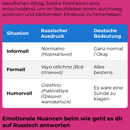
beruflichen Alltag. Solche Feinheiten sind
entscheidend, um im Berufsleben einen durchweg
positiven und bleibenden Eindruck zu hinterlassen.
Russischer
Deutsche
Situation
Ausdruck
Bedeutung
Normalno
Ganz normal
Informell
(Нормально)
/ Okay
Vsyo otlichno (Всё
Alles
Formell
отлично)
bestens
Greshno
Es wäre eine
zhalovatsya
Humorvoll
Sünde zu
(Грешно
klagen
жаловаться)
Emotionale Nuancen beim wie geht es dir
auf Russisch antworten