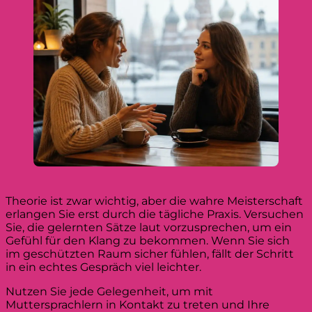
Theorie ist zwar wichtig, aber die wahre Meisterschaft
erlangen Sie erst durch die tägliche Praxis. Versuchen
Sie, die gelernten Sätze laut vorzusprechen, um ein
Gefühl für den Klang zu bekommen. Wenn Sie sich
im geschützten Raum sicher fühlen, fällt der Schritt
in ein echtes Gespräch viel leichter.
Nutzen Sie jede Gelegenheit, um mit
Muttersprachlern in Kontakt zu treten und Ihre