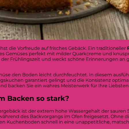
st die Vorfreude auf frisches Gebäck. Ein traditioneller
des Gemüses perfekt mit milder Quarkcreme und knuspr
 der Frühlingszeit und weckt schöne Erinnerungen an 
müse den Boden leicht durchfeuchtet. In diesem ausfüh
ingskuchen garantiert gelingt und die Konsistenz optimal 
nd backen Sie ein wahres Meisterwerk für Ihre Liebsten
m Backen so stark?
rgebäck ist der extrem hohe Wassergehalt der sauren 
 während des Backvorgangs im Ofen freigesetzt. Ohne di
en Kuchenboden schnell in eine unappetitliche, matsch