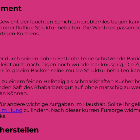
dament
s Gewicht der feuchten Schichten problemlos tragen kann
oder fluffige Struktur behalten. Die Wahl des passend
rtigen Kuchens.
da er durch seinen hohen Fettanteil eine schützende Barr
 bleibt auch nach Tagen noch wunderbar knusprig. Die Z
der Teig beim Backen seine mürbe Struktur behalten kan
ssen zu einem feinen Hefeteig als schmackhaften Kuchenb
en Saft des Rhabarbers gut auf, ohne matschig zu wer
ken können.
ür andere wichtige Aufgaben im Haushalt. Sollte Ihr gel
eim Hund
zu lindern. Nach dieser kurzen Fürsorge widme
ks.
herstellen