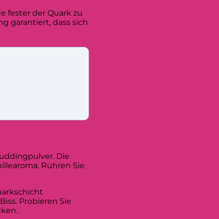
e fester der Quark zu
g garantiert, dass sich
puddingpulver. Die
illearoma. Rühren Sie
uarkschicht
iss. Probieren Sie
cken.