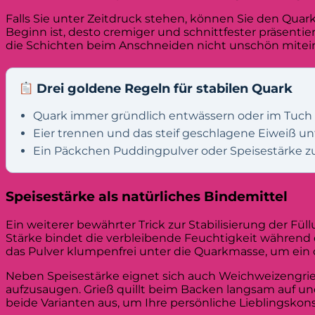
Falls Sie unter Zeitdruck stehen, können Sie den Quar
Beginn ist, desto cremiger und schnittfester präsentie
die Schichten beim Anschneiden nicht unschön mitei
Drei goldene Regeln für stabilen Quark
Quark immer gründlich entwässern oder im Tuch
Eier trennen und das steif geschlagene Eiweiß u
Ein Päckchen Puddingpulver oder Speisestärke z
Speisestärke als natürliches Bindemittel
Ein weiterer bewährter Trick zur Stabilisierung der Fü
Stärke bindet die verbleibende Feuchtigkeit während d
das Pulver klumpenfrei unter die Quarkmasse, um ein 
Neben Speisestärke eignet sich auch Weichweizengrie
aufzusaugen. Grieß quillt beim Backen langsam auf und
beide Varianten aus, um Ihre persönliche Lieblingskon