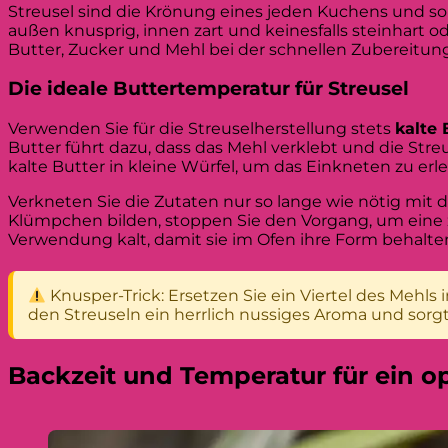
Streusel sind die Krönung eines jeden Kuchens und sor
außen knusprig, innen zart und keinesfalls steinhart o
Butter, Zucker und Mehl bei der schnellen Zubereitung
Die ideale Buttertemperatur für Streusel
Verwenden Sie für die Streuselherstellung stets
kalte 
Butter führt dazu, dass das Mehl verklebt und die Stre
kalte Butter in kleine Würfel, um das Einkneten zu erle
Verkneten Sie die Zutaten nur so lange wie nötig mit
Klümpchen bilden, stoppen Sie den Vorgang, um eine zä
Verwendung kalt, damit sie im Ofen ihre Form behalte
Knusper-Trick: Ersetzen Sie ein Viertel des Mehl
den Streuseln ein herrlich nussiges Aroma und sorg
Backzeit und Temperatur für ein o