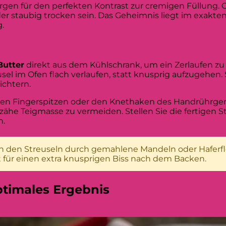
gen für den perfekten Kontrast zur cremigen Füllung. G
der staubig trocken sein. Das Geheimnis liegt im exakten
.
Butter
direkt aus dem Kühlschrank, um ein Zerlaufen z
usel im Ofen flach verlaufen, statt knusprig aufzugehen.
ichtern.
 den Fingerspitzen oder den Knethaken des Handrührgerä
he Teigmasse zu vermeiden. Stellen Sie die fertigen St
n.
s in den Streuseln durch gemahlene Mandeln oder Haferfl
t für einen extra knusprigen Biss nach dem Backen.
ptimales Ergebnis