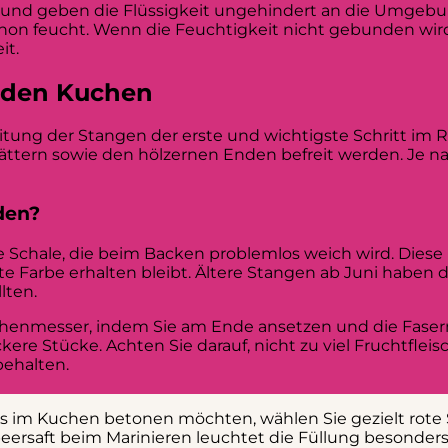
uf und geben die Flüssigkeit ungehindert an die Umgebu
schon feucht. Wenn die Feuchtigkeit nicht gebunden wird
it.
r den Kuchen
itung der Stangen der erste und wichtigste Schritt im R
ttern sowie den hölzernen Enden befreit werden. Je na
den?
e Schale, die beim Backen problemlos weich wird. Diese
ote Farbe erhalten bleibt. Ältere Stangen ab Juni haben
lten.
henmesser, indem Sie am Ende ansetzen und die Fasern
kere Stücke. Achten Sie darauf, nicht zu viel Fruchtflei
ehalten.
rs im Kuchen betonen möchten, wählen Sie gezielt rot
eersaft beim Marinieren leuchtet die Füllung besonders 