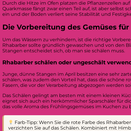
Durch die Hitze im Ofen platzen die Pflanzenzellen a
Quarkmasse fängt zwar einen Teil auf, ist aber selbst 
ein und der Boden verliert seine Stabilität und Festigke
Die Vorbereitung des Gemüses fü
Um das Wässern zu verhindern, ist die richtige Vorbere
Rhabarber sollte gründlich gewaschen und von den Blä
Stangen entscheidet sich, ob man sie schälen muss.
Rhabarber schälen oder ungeschält verwen
Junge, dünne Stangen im April besitzen eine sehr zart
schälen, was zudem den Vorteil hat, dass die schöne r
Fasern, die vor der Verarbeitung abgezogen werden sol
Das Schälen gelingt am besten mit einem kleinen Küc
eignet sich auch ein herkömmlicher Sparschäler für dic
das volle Aroma des Frühlingsgemüses im Kuchen zu b
Farb-Tipp: Wenn Sie die rote Farbe des Rhabarbe
verzichten Sie auf das Schälen. Kombiniert mit Himb