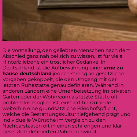
Die Vorstellung, den geliebten Menschen nach dem
Abschied ganz nah bei sich zu wissen, ist für viele
Hinterbliebene ein tröstlicher Gedanke. In
Deutschland ist die Aufbewahrung einer
urne zu
hause deutschland
jedoch streng an gesetzliche
Vorgaben gekoppelt, die den Umgang mit der
letzten Ruhestätte genau definieren. Während in
anderen Ländern eine Urnenbeisetzung im privaten
Garten oder der Wohnraum als letzte Stätte oft
problemlos möglich ist, existiert hierzulande
weiterhin eine grundsätzliche Friedhofspflicht,
welche die Bestattungskultur tiefgehend prägt und
individuelle Wünsche im Vergleich zu den
Nachbarstaaten oft in einen sehr engen und klar
gesetzlich definierten Rahmen zwingt.