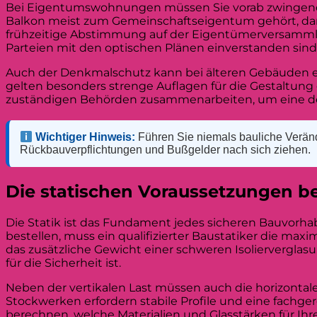
Bei Eigentumswohnungen müssen Sie vorab zwingen
Balkon meist zum Gemeinschaftseigentum gehört, da
frühzeitige Abstimmung auf der Eigentümerversammlung 
Parteien mit den optischen Plänen einverstanden sind
Auch der Denkmalschutz kann bei älteren Gebäuden ei
gelten besonders strenge Auflagen für die Gestaltung 
zuständigen Behörden zusammenarbeiten, um eine denk
Wichtiger Hinweis:
Führen Sie niemals bauliche Veränd
Rückbauverpflichtungen und Bußgelder nach sich ziehen.
Die statischen Voraussetzungen 
Die Statik ist das Fundament jedes sicheren Bauvor
bestellen, muss ein qualifizierter Baustatiker die maxi
das zusätzliche Gewicht einer schweren Isolierverglasu
für die Sicherheit ist.
Neben der vertikalen Last müssen auch die horizonta
Stockwerken erfordern stabile Profile und eine fachg
berechnen, welche Materialien und Glasstärken für Ihr