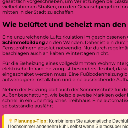
gesetzlich vorgeschrieben, um Verletzungen bei Glasbr
vielbefahrenen Straßen, um den Geräuschpegel im In
mitten in der Stadt zu schaffen.
Wie belüftet und beheizt man den
Eine unzureichende Luftzirkulation im geschlossenen G
Schimmelbildung
an den Wänden. Daher ist ein durc
Fensteröffnern absolut notwendig. Nur durch regelmä
beschlagen auch an kalten Wintertagen nicht.
Für die Beheizung eines vollgedämmten Wohnwinterg
elektrische Infrarotheizung ist besonders flexibel, da
eingeschaltet werden muss. Eine Fußbodenheizung bie
aufwendigere Installation und eine ausreichende Auf
Neben der Heizung darf auch der Sonnenschutz für di
Außenbeschattung, wie beispielsweise Markisen oder R
schnell in ein unerträgliches Treibhaus. Eine automati
selbstständig ausfährt.
Planungs-Tipp:
Kombinieren Sie automatische Dachlüfte
Hochsommer angenehm kühl, selbst wenn Sie tagsüber nic