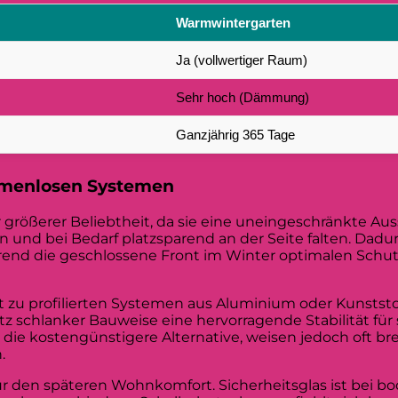
Warmwintergarten
Ja (vollwertiger Raum)
Sehr hoch (Dämmung)
Ganzjährig 365 Tage
hmenlosen Systemen
ößerer Beliebtheit, da sie eine uneingeschränkte Auss
n und bei Bedarf platzsparend an der Seite falten. Dadur
rend die geschlossene Front im Winter optimalen Schu
ft zu profilierten Systemen aus Aluminium oder Kunststo
z schlanker Bauweise eine hervorragende Stabilität für
 die kostengünstigere Alternative, weisen jedoch oft br
.
für den späteren Wohnkomfort. Sicherheitsglas ist bei 