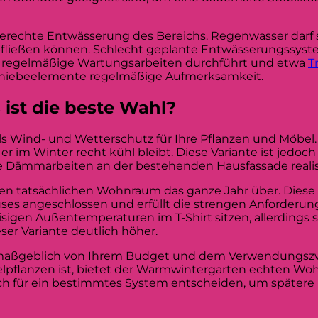
hgerechte Entwässerung des Bereichs. Regenwasser darf s
abfließen können. Schlecht geplante Entwässerungssyst
n regelmäßige Wartungsarbeiten durchführt und etwa
T
chiebeelemente regelmäßige Aufmerksamkeit.
ist die beste Wahl?
 als Wind- und Wetterschutz für Ihre Pflanzen und Möbel.
 im Winter recht kühl bleibt. Diese Variante ist jedoch
e Dämmarbeiten an der bestehenden Hausfassade realis
n tatsächlichen Wohnraum das ganze Jahr über. Diese 
es angeschlossen und erfüllt die strengen Anforderun
sigen Außentemperaturen im T-Shirt sitzen, allerdings s
er Variante deutlich höher.
maßgeblich von Ihrem Budget und dem Verwendungsz
elpflanzen ist, bietet der Warmwintergarten echten Woh
 sich für ein bestimmtes System entscheiden, um späte