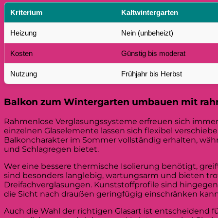
Kriterium
Kaltwintergarten
Heizung
Nein (unbeheizt)
Kosten
Günstig bis moderat
Nutzung
Frühjahr bis Herbst
Balkon zum Wintergarten umbauen mit ra
Rahmenlose Verglasungssysteme erfreuen sich immer gr
einzelnen Glaselemente lassen sich flexibel verschiebe
Balkoncharakter im Sommer vollständig erhalten, wäh
und Schlagregen bietet.
Wer eine bessere thermische Isolierung benötigt, grei
sind besonders langlebig, wartungsarm und bieten trot
Dreifachverglasungen. Kunststoffprofile sind hingegen
die Sicht nach draußen geringfügig einschränken kann
Auch die Wahl der richtigen Glasart ist entscheidend 