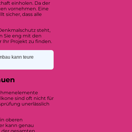
ft einholen. Da der
gen vornehmen. Eine
 sicher, dass alle
Denkmalschutz steht,
en Sie eng mit den
hr Projekt zu finden.
Umbau kann teure
auen
 Rahmenelemente
kone sind oft nicht für
sprüfung unerlässlich
 in oberen
ker kann genau
ät der gesamten