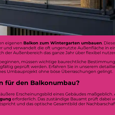
den eigenen
Balkon zum Wintergarten umbauen
. Dies
er und verwandelt die oft ungenutzte Außenfläche in e
ch der Außenbereich das ganze Jahr über flexibel nutze
beginnen, müssen wichtige baurechtliche Bestimmunge
ältig geprüft werden. Erfahren Sie in unserem detailli
iches Umbauprojekt ohne böse Überraschungen gelingt.
n für den Balkonumbau?
 äußere Erscheinungsbild eines Gebäudes maßgeblich. 
gung
erforderlich. Das zuständige Bauamt prüft dabei vo
tspricht und das optische Gesamtbild der Nachbarschaft