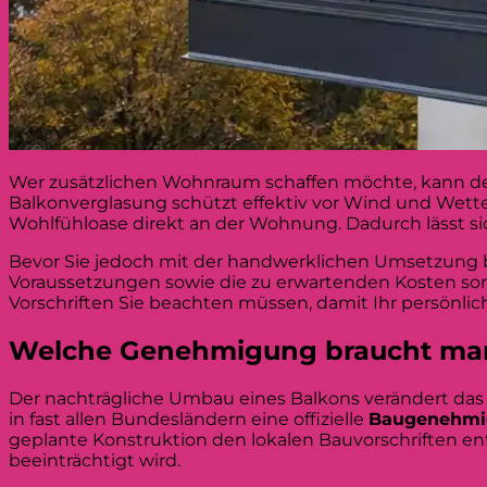
Wer zusätzlichen Wohnraum schaffen möchte, kann 
Balkonverglasung schützt effektiv vor Wind und Wett
Wohlfühloase direkt an der Wohnung. Dadurch lässt si
Bevor Sie jedoch mit der handwerklichen Umsetzung 
Voraussetzungen sowie die zu erwartenden Kosten sorgf
Vorschriften Sie beachten müssen, damit Ihr persönl
Welche Genehmigung braucht ma
Der nachträgliche Umbau eines Balkons verändert das
in fast allen Bundesländern eine offizielle
Baugenehmi
geplante Konstruktion den lokalen Bauvorschriften en
beeinträchtigt wird.