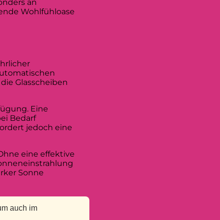
sonders an
nende Wohlfühloase
hrlicher
automatischen
 die Glasscheiben
fügung. Eine
bei Bedarf
ordert jedoch eine
hne eine effektive
Sonneneinstrahlung
arker Sonne
aum auch im