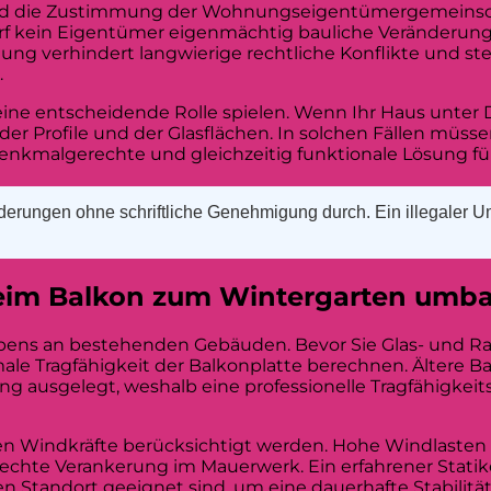
d die Zustimmung der Wohnungseigentümergemeinscha
rf kein Eigentümer eigenmächtig bauliche Veränderun
verhindert langwierige rechtliche Konflikte und stellt
.
ne entscheidende Rolle spielen. Wenn Ihr Haus unter 
der Profile und der Glasflächen. In solchen Fällen müss
malgerechte und gleichzeitig funktionale Lösung für I
erungen ohne schriftliche Genehmigung durch. Ein illegaler 
beim Balkon zum Wintergarten umb
habens an bestehenden Gebäuden. Bevor Sie Glas- und
male Tragfähigkeit der Balkonplatte berechnen. Ältere Bal
ng ausgelegt, weshalb eine professionelle Tragfähigkeit
len Windkräfte berücksichtigt werden. Hohe Windlasten
erechte Verankerung im Mauerwerk. Ein erfahrener Stati
en Standort geeignet sind, um eine dauerhafte Stabilit