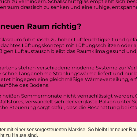
uch zu verhindern. Schallschutzglas empfiehlt sich be
nenraum drastisch zu senken und eine ruhige, entspan
 neuen Raum richtig?
lasraum führt rasch zu hoher Luftfeuchtigkeit und gefä
hdachtes Lüftungskonzept mit Lüftungsschlitzen oder 
ßigen Luftaustausch bleibt das Raumklima gesund und
artens stehen verschiedene moderne Systeme zur Ver
 sie schnell angenehme Strahlungswärme liefert und nur 
tet hingegen eine gleichmäßige Wärmeverteilung, erf
bauhöhe des Bodens.
e heißen Sommermonate nicht vernachlässigt werden. O
affstores, verwandelt sich der verglaste Balkon unter 
sche Steuerung sorgt dafür, dass die Beschattung bei st
r mit einer sensorgesteuerten Markise. So bleibt Ihr neuer R
ht zu Hause sind.